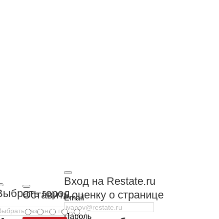
Вход на Restate.ru
Выбрать город
Оставить оценку о странице
Email
Пароль