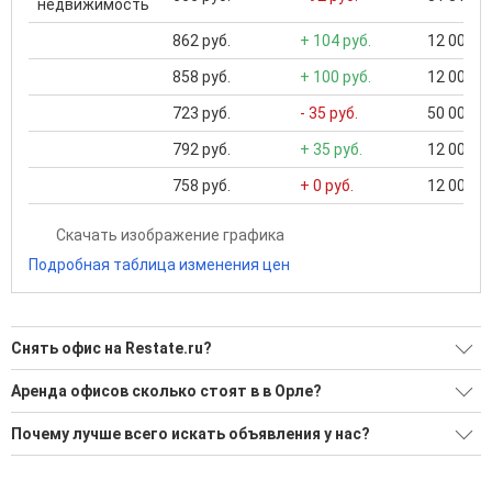
недвижимость
862 руб.
+ 104 руб.
12 000 ..
858 руб.
+ 100 руб.
12 000 ..
723 руб.
- 35 руб.
50 000 ..
792 руб.
+ 35 руб.
12 000 ..
758 руб.
+ 0 руб.
12 000 ..
Скачать изображение графика
Подробная таблица изменения цен
Снять офис на Restate.ru?
Ищите, как Снять офис?
Аренда офисов сколько стоят в в Орле?
2 актуальных и проверенных объявления
Минимальная цена: 31 313 Р. Максимальная цена: 53 333 Р;
Почему лучше всего искать объявления у нас?
Средняя: 42 323 Р
Воспользуйтесь нашим поиском по новостройкам, для
подбора подходящего вам варианта
Все объявления проверены и проходят строгую
Средняя цена за м2: 649 Р
модерацию