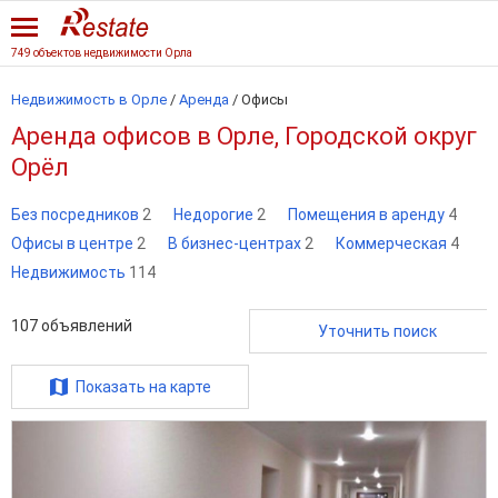
749 объектов недвижимости Орла
Недвижимость в Орле
/
Аренда
/
Офисы
Аренда офисов в Орле, Городской округ
Орёл
Без посредников
2
Недорогие
2
Помещения в аренду
4
Офисы в центре
2
В бизнес-центрах
2
Коммерческая
4
Недвижимость
114
107
объявлений
Уточнить поиск
Показать на карте