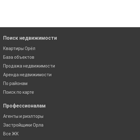
'Сохраните результаты поиска и возвращайтесь к нему,
когда это будет нужно'
Удобный поиск, есть подписка на новые объявления
Помогаем с подбором выгодных ипотечных программ в
банках в Орле
Поиск недвижимости
Квартиры Орёл
База объектов
Продажа недвижимости
Аренда недвижимости
По районам
Поиск по карте
Профессионалам
Агенты и риэлторы
Застройщики Орла
Все ЖК