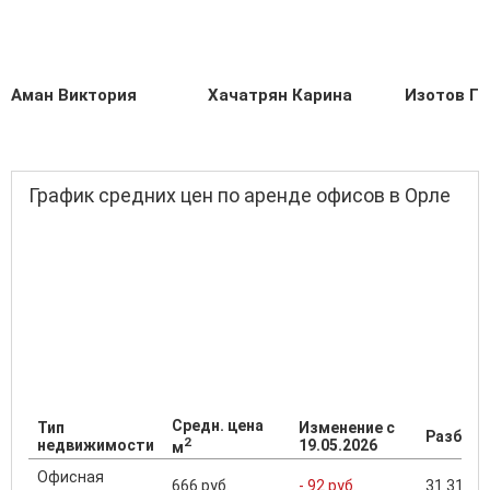
Аман Виктория
Хачатрян Карина
Изотов Г
График средних цен по аренде офисов в Орле
Средн. цена
Тип
Изменение с
Разброс
2
недвижимости
19.05.2026
м
Офисная
666 руб.
- 92 руб.
31 313 ..