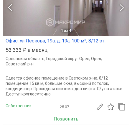
1
из 4
Офис, ул Лескова, 19а, д. 19а, 100 м², 8/12 эт.
53 333 ₽ в месяц
Орловская область
,
Городской округ Орёл
,
Орёл
,
Советский р-н
Сдается офисное помещение в Светском р-не. 8/12
помещение 15 кв.м, большие окна, высокий потолок,
кондиционер. Проходная система, два лифта. С/у на этаже.
Доступ круглосуточно.
Собственник
25.07
Позвонить